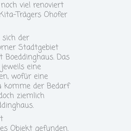
och viel renoviert
Kita-Trägers Ohofer
 sich der
rner Stadtgebiet
rt Boeddinghaus. Das
jeweils eine
en, wofür eine
zu komme der Bedarf
doch ziemlich
ddinghaus.
t
es Objekt gefunden.