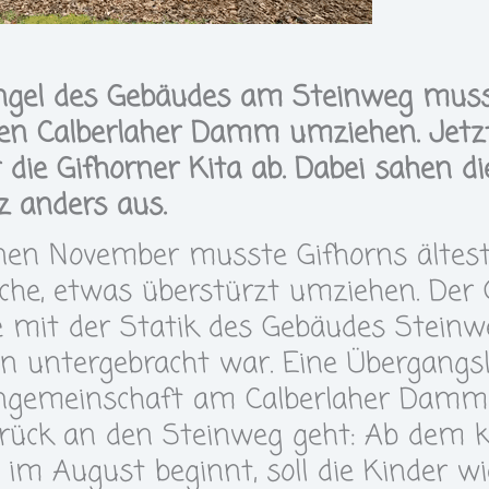
gel des Gebäudes am Steinweg musste
n Calberlaher Damm umziehen. Jetzt 
die Gifhorner Kita ab. Dabei sahen di
z anders aus.
nen November musste Gifhorns älteste
eiche, etwas überstürzt umziehen. Der
 mit der Statik des Gebäudes Steinw
in untergebracht war. Eine Übergangs
engemeinschaft am Calberlaher Damm.
zurück an den Steinweg geht: Ab de
 im August beginnt, soll die Kinder w