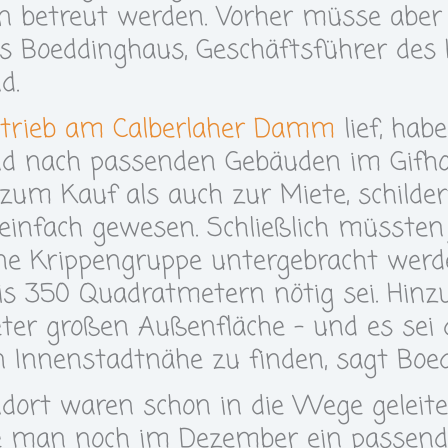
betreut werden. Vorher müsse aber n
s Boeddinghaus, Geschäftsführer des 
d.
etrieb am Calberlaher Damm
lief, habe
d nach passenden Gebäuden im Gifho
um Kauf als auch zur Miete, schilde
 einfach gewesen. Schließlich müssten 
ne Krippengruppe untergebracht werd
is 350 Quadratmetern nötig sei. Hin
er großen Außenfläche – und es sei 
in Innenstadtnähe zu finden, sagt Boe
dort waren schon in die Wege geleite
be man noch im Dezember ein passend