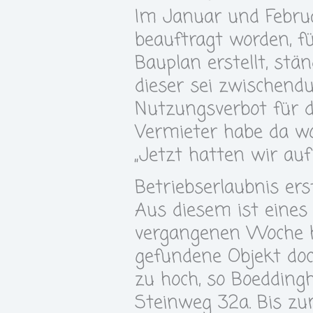
Im Januar und Februa
beauftragt worden, 
Bauplan erstellt, stä
dieser sei zwischend
Nutzungsverbot für 
Vermieter habe da wo
„Jetzt hatten wir au
Betriebserlaubnis er
Aus diesem ist eines
vergangenen Woche h
gefundene Objekt doc
zu hoch, so Boedding
Steinweg 32a. Bis zu