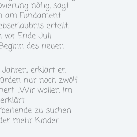
ovierung nötig, sagt
rem am Fundament
serlaubnis erteilt.
h vor Ende Juli
 Beginn des neuen
Jahren, erklärt er.
würden nur noch zwölf
nert. „Wir wollen im
erklärt
rbeitende zu suchen
der mehr Kinder