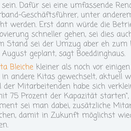
“ sein. Dafür sei eine umfassende Ren
rband-Geschäftsführer, unter ande
t werden. Erst dann würde die Betrieb
ovierung schneller gehen, sei dies auc
gem Stand sei der Umzug aber eh zum
 August geplant, sagt Boeddinghaus.
ita Bleiche
kleiner als noch vor einigen 
 in andere Kitas gewechselt, aktuell 
l der Mitarbeitenden habe sich verklei
t 75 Prozent der Kapazität starten“, 
ent sei man dabei, zusätzliche Mita
en, damit in Zukunft möglichst wie
en.